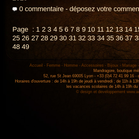
0 commentaire
-
déposez votre commen
Page :
1
2
3
4
5
6
7
8
9
10
11
12
13
14
1
25
26
27
28
29
30
31
32
33
34
35
36
37
3
48
49
Accueil
-
Femme
-
Homme
-
Accessoires
-
Bijoux
-
Mariage
Mandragore, boutique mé
52, rue St Jean 69005 Lyon - +33 (0)4 72 41 99 16 -
Horaires d'ouverture : de 14h à 19h de jeudi à vendredi ; de 11h à 
les vacances scolaires de 14h à 19h du
© design et developpement
www.ad