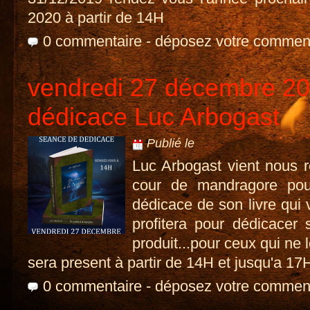
2020 à partir de 14H
0 commentaire
-
déposez votre commen
vendredi 27 décembre 2
dédicace Luc Arbogast
Publié le
Luc Arbogast vient nous r
cour de mandragore po
dédicace de son livre qui vi
profitera pour dédicacer
produit...pour ceux qui ne l
sera present à partir de 14H et jusqu'a 17
0 commentaire
-
déposez votre commen