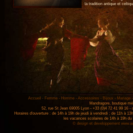
la tradition antique et celtiq
Accueil
-
Femme
-
Homme
-
Accessoires
-
Bijoux
-
Mariage
Mandragore, boutique mé
52, rue St Jean 69005 Lyon - +33 (0)4 72 41 99 16 -
Horaires d'ouverture : de 14h à 19h de jeudi à vendredi ; de 11h à 
les vacances scolaires de 14h à 19h du
© design et developpement
www.ad