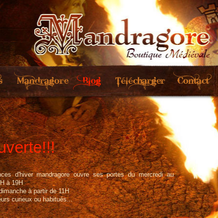
uverte!!!
ces d'hiver mandragore ouvre ses portes du mercredi au
4H à 19H
 dimanche à partir de 11H
urs curieux ou habitués...