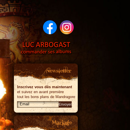
Inscrivez vous dès maintenant
et suivez en avant première
tout les bons plans de Mandragore
Envoyer