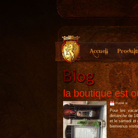
la boutique est o
Publié le
Pour les vacan
dimanche de 1
et le samedi et
bienvenus visite