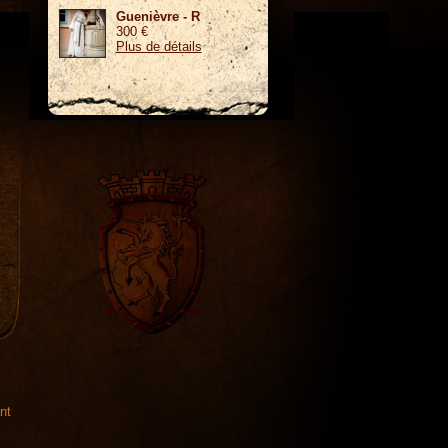
Guenièvre - R
300 €
Plus de détails
nt