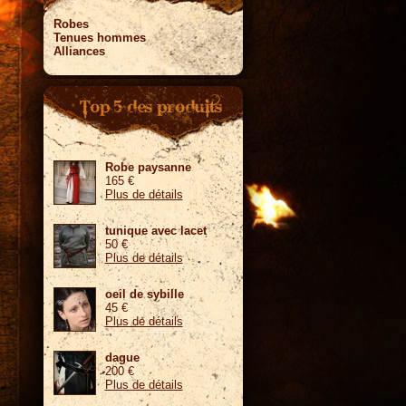
Robes
Tenues hommes
Alliances
Robe paysanne
165 €
Plus de détails
tunique avec lacet
50 €
Plus de détails
oeil de sybille
45 €
Plus de détails
dague
200 €
Plus de détails