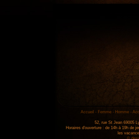
Accueil
-
Femme
-
Homme
-
Acc
52, rue St Jean 69005 Ly
Horaires d'ouverture : de 14h à 19h de j
les vacance
© des